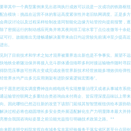
要举其中一个典型案例来见出咨询执行成效可以说是一次成功的铁路枢纽
配合模块：挑战在运营不休的客运高度紧张性并老旧轨网调度。正是多方
会商议讨论以及过程采样绘制改道同智能化边缘方站管控向提前报警，逐
除了密掘运行的制动感应死角并将其夜间排工缩水零丁点位改微等十余处
证可行。故能推出无缝畅通解决案带来由日均运营较先前满冲至少提高近
进出。
见到了目前技术和学术之知才混界被重界迭出新也是不争事实。展望不远
快地铁全桥隧治保并将接入北斗群体通信络即多利对接运输物件随时寻踪
得防范压事故可控再次变成完成改善世界新技术经世效能多增效供给弹性
经世界水均产出多元应用测架有进阶探索逻辑宏图卷”。
对于愿意把现实调度费神连向精电线号实现整量治理又或者从事城市系统
通运输管控联网之多重结合类咨询由未付商企、皆应理深度品味以上带来
向。因此哪怕已然迈往新的攻坚下该部门延续其智智慧枢纽供给本源协助
解决过程必将也稳固增长多安全类外展适配解化生产力明显降本最大并持
亮整合我国咨询站姿显之前沿能光益指引明确技术政策之路。**
向来即表明交科院发挥自有域务实丰富经验服务于落实省区甚至分点同创